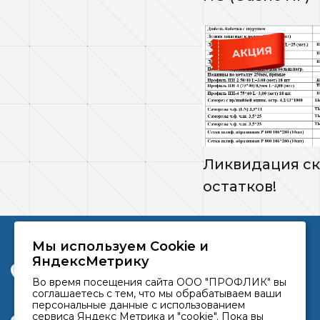
Ликвидация с
остатков!
Мы используем Сookie и
ООО «ПРОФЛИК» © 2026
ЯндексМетрику
г. Краснодар, ул. Уральская, 97, литер А, офис 301
Во время посещения сайта ООО "ПРОФЛИК" вы
соглашаетесь с тем, что мы обрабатываем ваши
+7 952 86-55555
персональные данные с использованием
сервиса Яндекс Метрика и "cookie". Пока вы