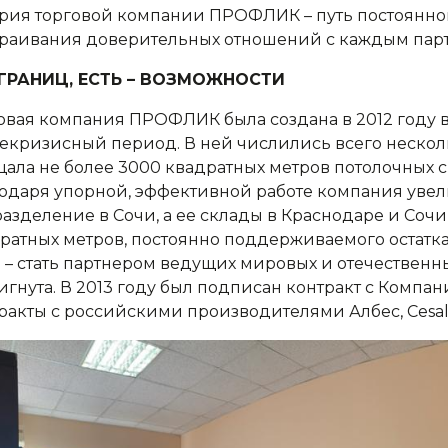
рия торговой компании ПРОФЛИК – путь постоянног
раивания доверительных отношений с каждым пар
 ГРАНИЦ, ЕСТЬ – ВОЗМОЖНОСТИ
овая компания ПРОФЛИК была создана в 2012 году в
екризисный период. В ней числились всего нескол
ала не более 3000 квадратных метров потолочных с
одаря упорной, эффективной работе компания увел
азделение в Сочи, а ее склады в Краснодаре и Соч
ратных метров, постоянно поддерживаемого остатка,
 – стать партнером ведущих мировых и отечествен
игнута. В 2013 году был подписан контракт с Компа
ракты с российскими производителями Албес, Cesal