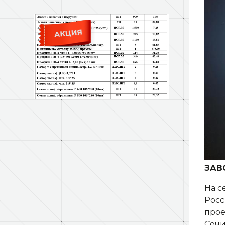
ЗАВ
На с
Росс
прое
Сочи