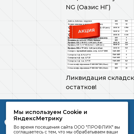
NG (Оазис НГ)
Ликвидация складск
остатков!
Мы используем Сookie и
ООО «ПРОФЛИК» © 2026
ЯндексМетрику
г. Краснодар, ул. Уральская, 97, литер А, офис 301
Во время посещения сайта ООО "ПРОФЛИК" вы
соглашаетесь с тем, что мы обрабатываем ваши
+7 952 86-55555