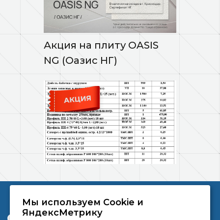
Акция на плиту OASIS
NG (Оазис НГ)
Мы используем Сookie и
ООО «ПРОФЛИК» © 2026
ЯндексМетрику