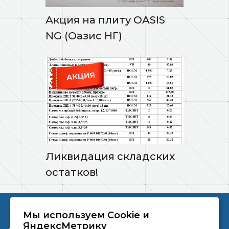
Акция на плиту OASIS
NG (Оазис НГ)
Ликвидация складских
остатков!
Мы используем Сookie и
ООО «ПРОФЛИК» © 2026
ЯндексМетрику