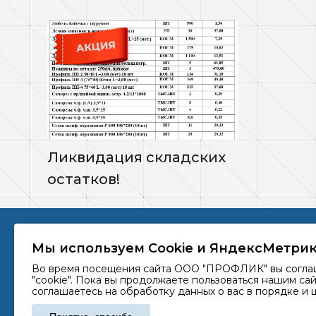
Ликвидация складских
остатков!
ООО «ПРОФЛИК» © 2026
г. Краснода
Мы используем Сookie и ЯндексМетри
литер А, о
Во время посещения сайта ООО "ПРОФЛИК" вы соглаша
+7 952 86
"cookie". Пока вы продолжаете пользоваться нашим са
соглашаетесь на обработку данных о вас в порядке и ц