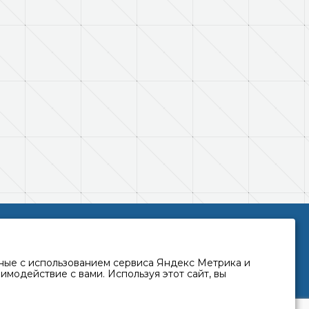
5
Положение о работе с персональными
данными
Согласие на обработку персональных данных
ные с использованием сервиса Яндекс Метрика и
аимодействие с вами. Используя этот сайт, вы
Политика защиты и обработки персональных
данных