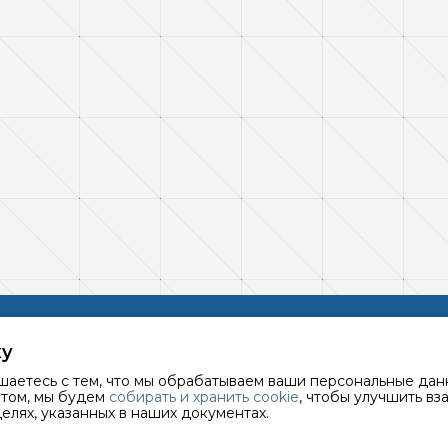
р, ул. Уральская, 97,
г. Сочи, ул. Гагарина, 72, офис 1
ку
фис 301
+7 952 84-55555
етесь с тем, что мы обрабатываем ваши персональные дан
-55555
йтом, мы будем
собирать и хранить cookie
, чтобы улучшить вз
елях, указанных в наших документах.